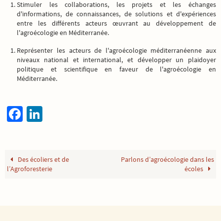
Stimuler les collaborations, les projets et les échanges
d'informations, de connaissances, de solutions et d'expériences
entre les différents acteurs œuvrant au développement de
l'agroécologie en Méditerranée.
Représenter les acteurs de l'agroécologie méditerranéenne aux
niveaux national et international, et développer un plaidoyer
politique et scientifique en faveur de l'agroécologie en
Méditerranée.
Fa
Li
ce
n
b
ke
o
dI
Des écoliers et de
Parlons d’agroécologie dans les
l’Agroforesterie
écoles
o
n
k