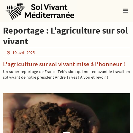
Passer
vers
le
contenu
Reportage : L’agriculture sur sol
vivant
10 avril 2025
L'agriculture sur sol vivant mise à l'honneur !
Un super reportage de France Télévision qui met en avant le travail en
sol vivant de notre président André Trives ! A voir et revoir !